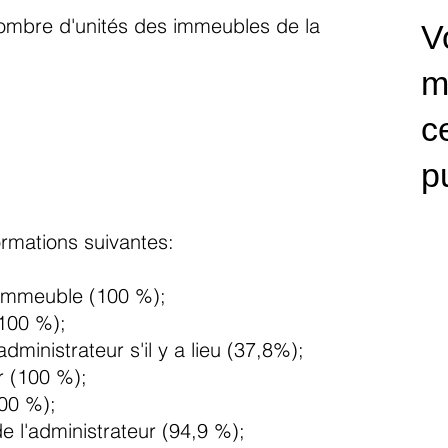
nombre d'unités des immeubles de la
V
m
c
p
formations suivantes:
l'immeuble (100 %);
(100 %);
dministrateur s'il y a lieu (37,8%);
r (100 %);
100 %);
 l'administrateur (94,9 %);