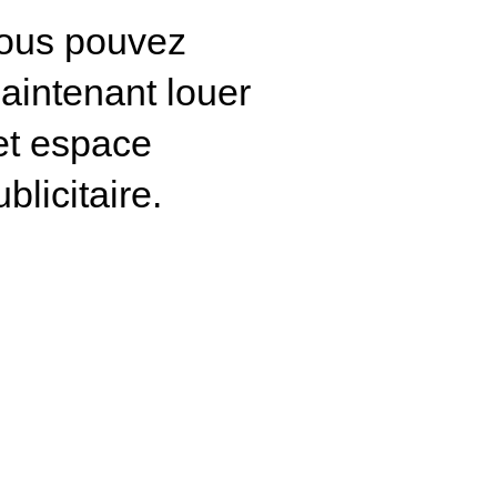
ous pouvez
aintenant louer
et espace
ublicitaire
.